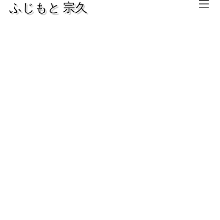
​ふじもと 宗久